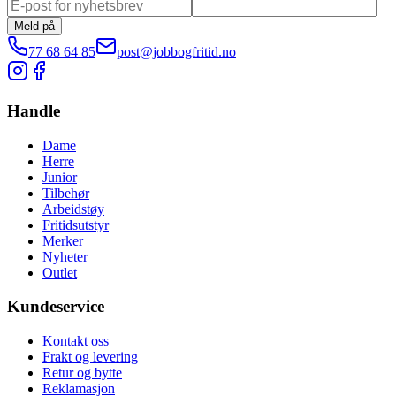
Meld på
77 68 64 85
post@jobbogfritid.no
Handle
Dame
Herre
Junior
Tilbehør
Arbeidstøy
Fritidsutstyr
Merker
Nyheter
Outlet
Kundeservice
Kontakt oss
Frakt og levering
Retur og bytte
Reklamasjon