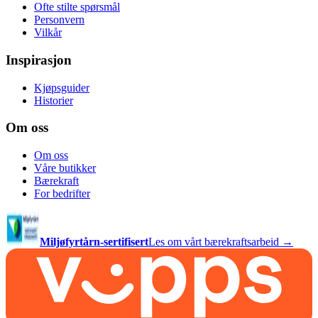
Ofte stilte spørsmål
Personvern
Vilkår
Inspirasjon
Kjøpsguider
Historier
Om oss
Om oss
Våre butikker
Bærekraft
For bedrifter
Miljøfyrtårn-sertifisert
Les om vårt bærekraftsarbeid →