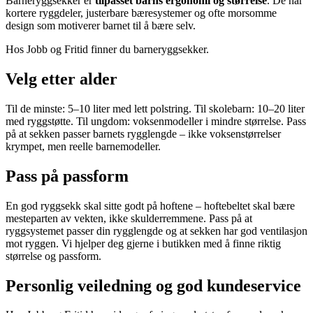
Barneryggsekker er
tilpasset barns ergonomi og størrelse
. De har
kortere ryggdeler, justerbare bæresystemer og ofte morsomme
design som motiverer barnet til å bære selv.
Hos Jobb og Fritid finner du barneryggsekker.
Velg etter alder
Til de minste: 5–10 liter med lett polstring. Til skolebarn: 10–20 liter
med ryggstøtte. Til ungdom: voksenmodeller i mindre størrelse. Pass
på at sekken passer barnets rygglengde – ikke voksenstørrelser
krympet, men reelle barnemodeller.
Pass på passform
En god ryggsekk skal sitte godt på hoftene – hoftebeltet skal bære
mesteparten av vekten, ikke skulderremmene. Pass på at
ryggsystemet passer din rygglengde og at sekken har god ventilasjon
mot ryggen. Vi hjelper deg gjerne i butikken med å finne riktig
størrelse og passform.
Personlig veiledning og god kundeservice