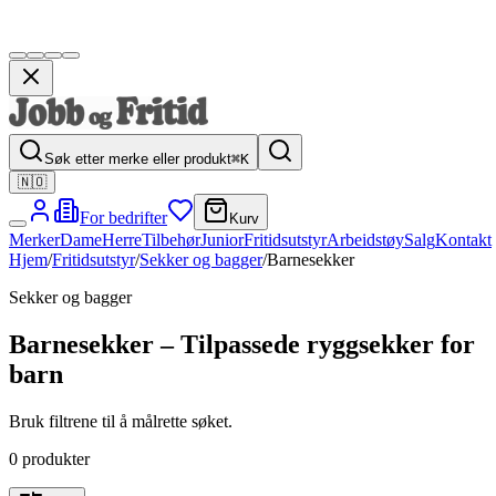
Søk etter merke eller produkt
⌘K
🇳🇴
For bedrifter
Kurv
Merker
Dame
Herre
Tilbehør
Junior
Fritidsutstyr
Arbeidstøy
Salg
Kontakt
Hjem
/
Fritidsutstyr
/
Sekker og bagger
/
Barnesekker
Sekker og bagger
Barnesekker – Tilpassede ryggsekker for
barn
Bruk filtrene til å målrette søket.
0
produkter