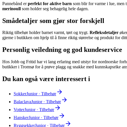
Pannebånd er
perfekt for aktive barn
som blir for varme i lue, men 
merinoull
som holder seg behagelig hele dagen.
Smådetaljer som gjør stor forskjell
Riktig tilbehør holder barnet varmt, tørt og trygt.
Refleksdetaljer
øker
gjerne i butikken om hjelp til å finne riktig størrelse og produkt for dit
Personlig veiledning og god kundeservice
Hos Jobb og Fritid har vi lang erfaring med utstyr for nordnorske forh
butikker i Tromsø for å prøve plagg og snakke med kunnskapsrike ans
Du kan også være interessert i
Sokker
Junior · Tilbehør
Balaclava
Junior · Tilbehør
Votter
Junior · Tilbehør
Hansker
Junior · Tilbehør
Ryggsekker
Junior · Tilbehør