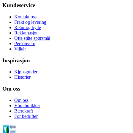
Kundeservice
Kontakt oss
Frakt og levering
Retur og bytte
Reklamasjon
Ofte stilte spørsmål
Personvern
Vilkår
Inspirasjon
Kjøpsguider
Historier
Om oss
Om oss
Våre butikker
Bærekraft
For bedrifter