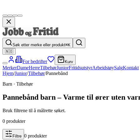
Søk etter merke eller produkt
⌘K
🇳🇴
For bedrifter
Kurv
Merker
Dame
Herre
Tilbehør
Junior
Fritidsutstyr
Arbeidstøy
Salg
Kontakt
Hjem
/
Junior
/
Tilbehør
/
Pannebånd
Barn · Tilbehør
Pannebånd barn – Varme til ører uten var
Bruk filtrene til å målrette søket.
0
produkter
0
produkter
Filtre