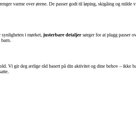
trenger varme over ørene. De passer godt til løping, skigåing og milde 
 synligheten i mørket,
justerbare detaljer
sørger for at plagg passer o
t barn.
old. Vi gir deg ærlige råd basert på din aktivitet og dine behov – ikke 
atte.