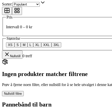
Sorter:
Pris
Intervall
0
–
0
kr
Størrelse
XS
S
M
L
XL
XXL
3XL
0
treff
Nullstill
Ingen produkter matcher filtrene
Prøv å fjerne noen filtre, eller nullstill for å se hele utvalget i denne ka
Nullstill filtre
Pannebånd til barn