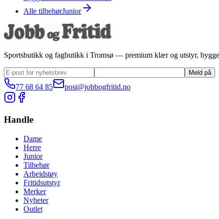
Alle tilbehør
Junior
Sportsbutikk og fagbutikk i Tromsø — premium klær og utstyr, bygge
Meld på
77 68 64 85
post@jobbogfritid.no
Handle
Dame
Herre
Junior
Tilbehør
Arbeidstøy
Fritidsutstyr
Merker
Nyheter
Outlet